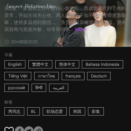
第2集： 多温在工作中显得心烦意乱，而成贤注意到了他的
异常，开始主动关心他。两人的关系不知不觉间变得更加暧
昧，使得多温感到困惑...。 负责公司策略管理的多温，拥有
高智商与英俊外貌，却常和同事...
More
35m
韩国
2025
字幕
English
繁體中文
简体中文
Bahasa Indonesia
Tiếng Việt
ภาษาไทย
français
Deutsch
русский
हिन्दी
العربية
标签
男同志
BL
职场恋爱
韩国
影集