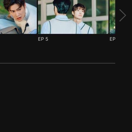
EP
5
EP
6