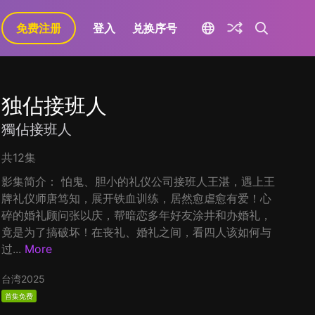
免费注册
登入
兑换序号
独佔接班人
獨佔接班人
共12集
影集简介： 怕鬼、胆小的礼仪公司接班人王湛，遇上王
牌礼仪师唐笃知，展开铁血训练，居然愈虐愈有爱！心
碎的婚礼顾问张以庆，帮暗恋多年好友涂井和办婚礼，
竟是为了搞破坏！在丧礼、婚礼之间，看四人该如何与
过...
More
台湾
2025
首集免费