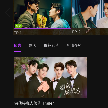
免费
EP
2
EP
1
预告
剧照
推荐影片
剧情介绍
独佔接班人预告 Trailer