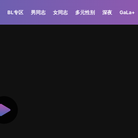
BL专区
男同志
女同志
多元性别
深夜
GaLa+