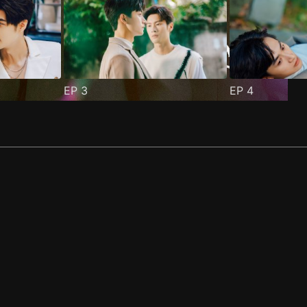
EP
3
EP
4