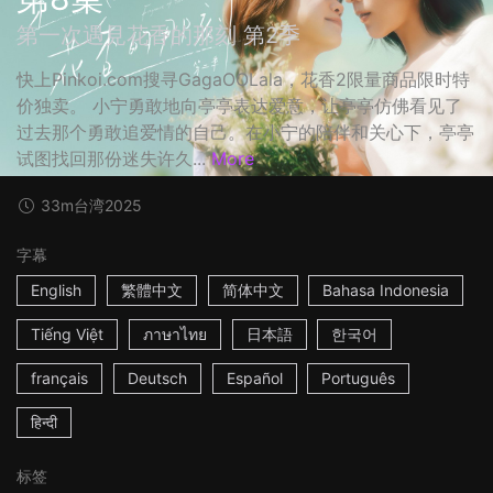
第一次遇見花香的那刻 第2季
快上Pinkoi.com搜寻GagaOOLala，花香2限量商品限时特
价独卖。 小宁勇敢地向亭亭表达爱意，让亭亭仿佛看见了
过去那个勇敢追爱情的自己。在小宁的陪伴和关心下，亭亭
试图找回那份迷失许久...
More
33m
台湾
2025
字幕
English
繁體中文
简体中文
Bahasa Indonesia
Tiếng Việt
ภาษาไทย
日本語
한국어
français
Deutsch
Español
Português
हिन्दी
标签