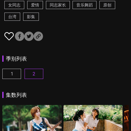
女同志
爱情
同志家长
音乐舞蹈
原创
台湾
影集
季别列表
1
2
第一次遇见花香的那刻 第1季 第1集
第一次遇见花香的那刻 第2季 第1集
(
)
(
)
集数列表