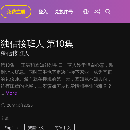
免费注册
登入
兑换序号
独佔接班人 第10集
獨佔接班人
第10集： 王湛和笃知补过生日，两人终于坦白心意，甜
到让人屏息。同时王湛也下定决心接下家业，成为真正
的礼仪师。然而就在接班的第一天，笃知竟不知去向，
还有庄董的挑衅，王湛该如何度过爱情和事业的难关？
...
More
26m
台湾
2025
字幕
English
繁體中文
简体中文