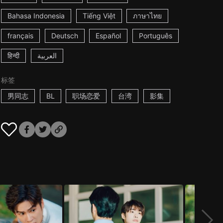
Bahasa Indonesia
Tiếng Việt
ภาษาไทย
français
Deutsch
Español
Português
हिन्दी
العربية
标签
男同志
BL
职场恋爱
台湾
影集