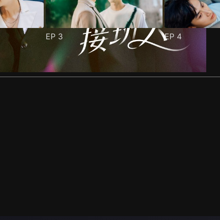
EP
3
EP
4