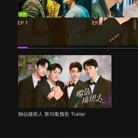
免费
EP
1
EP
2
预告
剧照
推荐影片
剧情介绍
独佔接班人 第10集预告 Trailer