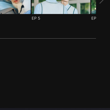
EP
5
EP
6