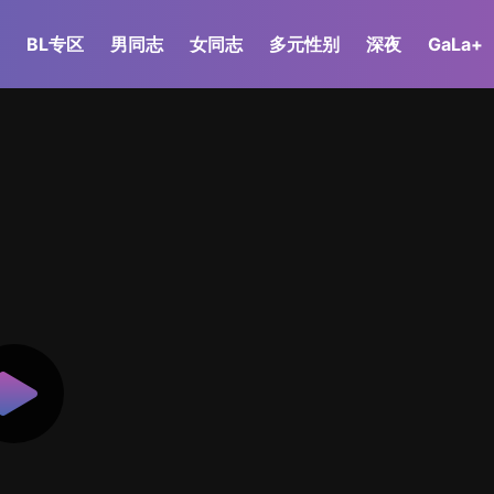
BL专区
男同志
女同志
多元性别
深夜
GaLa+