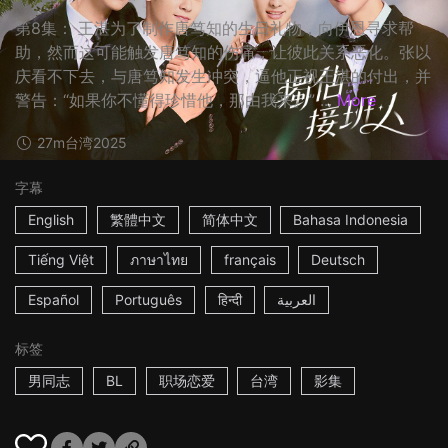
第8集： 王湛为了制作唐笃知的生日礼物，向伊恩寻求帮
助，然而这可能触发唐笃知的伤痛，让彼此关系恶化。张以
庆看不下去，与唐笃知发生冲突，逼他正视王湛的付出，并
警告：“如果你不懂得珍惜他，那由我来。” ...
More
27m
台湾
2025
字幕
English
繁體中文
简体中文
Bahasa Indonesia
Tiếng Việt
ภาษาไทย
français
Deutsch
Español
Português
हिन्दी
العربية
标签
男同志
BL
职场恋爱
台湾
影集