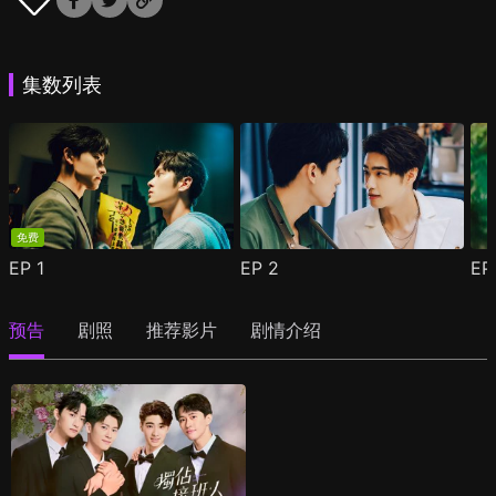
集数列表
免费
EP
1
EP
2
E
预告
剧照
推荐影片
剧情介绍