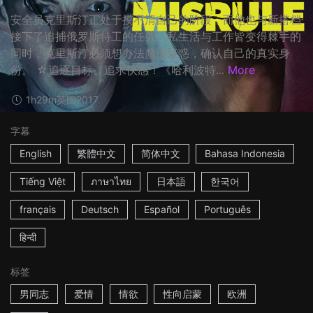
安全员克里斯汀正处于摸不清自己的阶段，而他也与新搭档
接下了追捕俄罗斯特工的任务。私生活与工作皆变得棘手的
同时，克里斯汀必须想办法釐清疑惑，确认自己的真实身
份。 ☆追逐目标、追求快感！《哈利波特...
More
1h29m
英国
2017
字幕
English
繁體中文
简体中文
Bahasa Indonesia
Tiếng Việt
ภาษาไทย
日本語
한국어
français
Deutsch
Español
Português
हिन्दी
标签
男同志
爱情
情欲
性向启蒙
欧洲