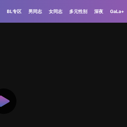
BL专区
男同志
女同志
多元性别
深夜
GaLa+