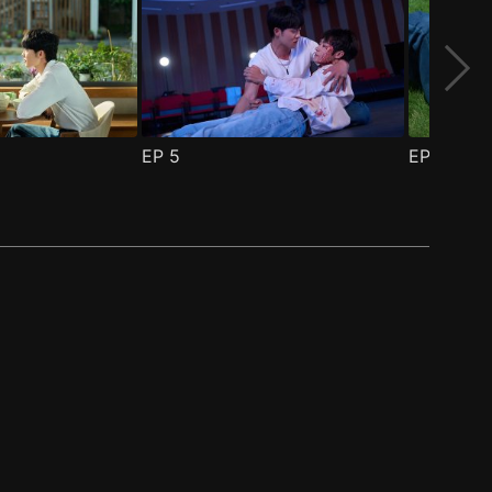
EP
5
EP
6