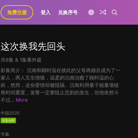
免费注册
登入
兑换序号
这次换我先回头
共6集 & 1集番外篇
影集简介： 沉南和顾时温在彼此的父母再婚后成为了一
家人，两人互生情愫，温柔的沉南治癒了顾时温的心
疾，然而，这份爱情却被阻隔。沉南利用量子能量项链
将时间重置，发誓一定要阻止悲剧的发生，但他依然斗
不过...
More
中国
2025
首集免费
字幕