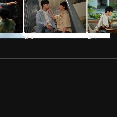
EP
3
EP
4