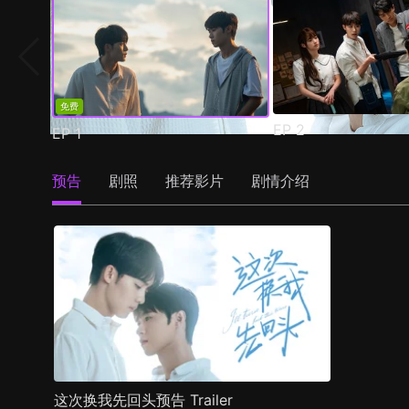
免费
EP
2
EP
1
预告
剧照
推荐影片
剧情介绍
这次换我先回头预告 Trailer