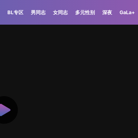
BL专区
男同志
女同志
多元性别
深夜
GaLa+