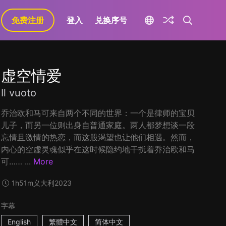
免费注册
登入
兑换序号
虚空情爱
Il vuoto
乔治欧和马可来自两个不同的世界：一个是律师的宝贝
儿子，而另一位则出身自普通家庭。两人都梦想谈一段
忘情且激情的热恋，而这股渴望也让他们相遇。然而，
内心的空虚灵魂似乎在这时候隐约地干扰着乔治欧和马
可…… ...
More
1h51m
义大利
2023
字幕
English
繁體中文
简体中文