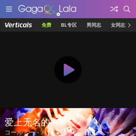
免费
BL专区
男同志
女同志
爱上无名的妳
コールミー・バイ・ノーネーム