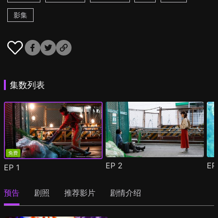
影集
集数列表
免费
EP
2
E
EP
1
预告
剧照
推荐影片
剧情介绍