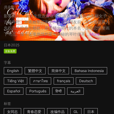
共8集
影集简介： 女大生世次爱在垃圾场遇见被遗弃的美丽女子
古桥琴叶，并将她带回家中。在成为朋友前，琴叶提议两人
先以恋人的身分相处，若爱猜出琴叶的本名，这段恋情便画
下句点。接下这项挑战的爱与神秘的琴叶便开...
More
日本
2025
首集免费
字幕
English
繁體中文
简体中文
Bahasa Indonesia
Tiếng Việt
ภาษาไทย
français
Deutsch
Español
Português
हिन्दी
العربية
标签
女同志
青春恋爱
改编作品
GL
日本