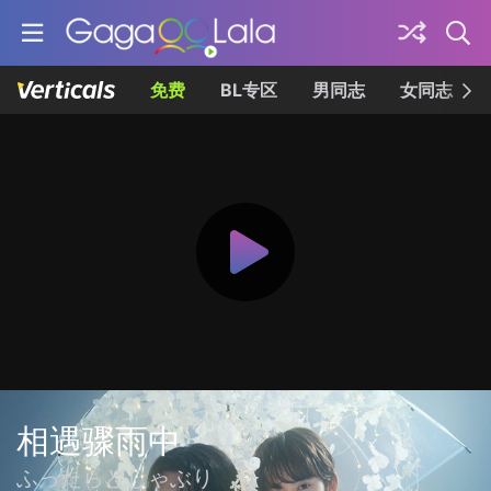
免费
BL专区
男同志
女同志
相遇骤雨中
ふったらどしゃぶり