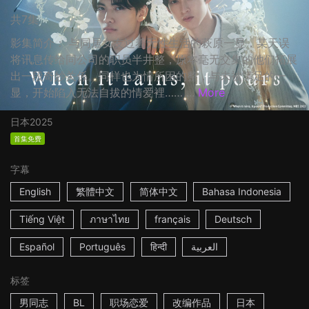
共7集
影集简介： 与同居女友过着无性生活的萩原一显，某天误
将讯息传给同公司的职员半井整，原本毫无交集的他们拓展
出一段奇妙关係。同样也为情所困的整，与未被满足的一
显，开始陷入无法自拔的情爱裡…… ...
More
日本
2025
首集免费
字幕
English
繁體中文
简体中文
Bahasa Indonesia
Tiếng Việt
ภาษาไทย
français
Deutsch
Español
Português
हिन्दी
العربية
标签
男同志
BL
职场恋爱
改编作品
日本