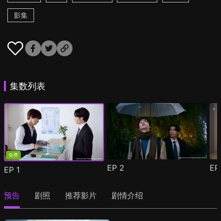
影集
集数列表
免费
EP
2
E
EP
1
预告
剧照
推荐影片
剧情介绍