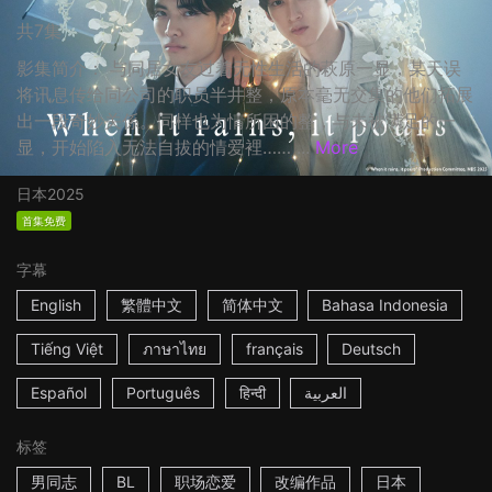
共7集
影集简介： 与同居女友过着无性生活的萩原一显，某天误
将讯息传给同公司的职员半井整，原本毫无交集的他们拓展
出一段奇妙关係。同样也为情所困的整，与未被满足的一
显，开始陷入无法自拔的情爱裡…… ...
More
日本
2025
首集免费
字幕
English
繁體中文
简体中文
Bahasa Indonesia
Tiếng Việt
ภาษาไทย
français
Deutsch
Español
Português
हिन्दी
العربية
标签
男同志
BL
职场恋爱
改编作品
日本