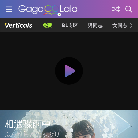
免费
BL专区
男同志
女同志
相遇骤雨中
ふったらどしゃぶり