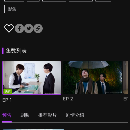
影集
集数列表
免费
EP
2
E
EP
1
预告
剧照
推荐影片
剧情介绍