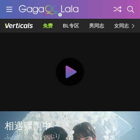
免费
BL专区
男同志
女同志
相遇骤雨中
ふったらどしゃぶり