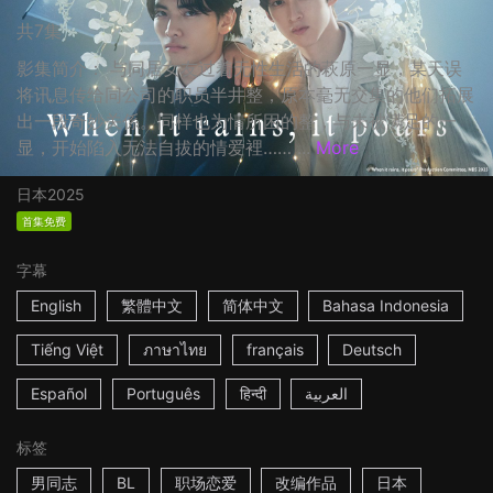
共7集
影集简介： 与同居女友过着无性生活的萩原一显，某天误
将讯息传给同公司的职员半井整，原本毫无交集的他们拓展
出一段奇妙关係。同样也为情所困的整，与未被满足的一
显，开始陷入无法自拔的情爱裡…… ...
More
日本
2025
首集免费
字幕
English
繁體中文
简体中文
Bahasa Indonesia
Tiếng Việt
ภาษาไทย
français
Deutsch
Español
Português
हिन्दी
العربية
标签
男同志
BL
职场恋爱
改编作品
日本