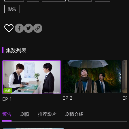
影集
集数列表
免费
EP
2
E
EP
1
预告
剧照
推荐影片
剧情介绍