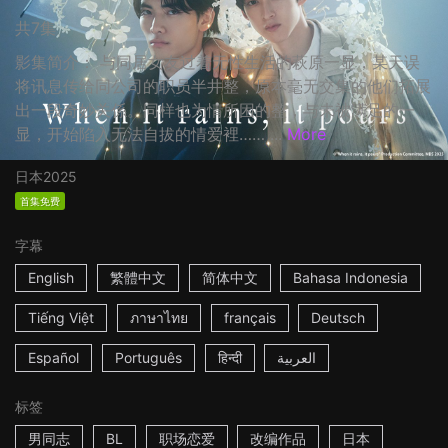
共7集
影集简介： 与同居女友过着无性生活的萩原一显，某天误
将讯息传给同公司的职员半井整，原本毫无交集的他们拓展
出一段奇妙关係。同样也为情所困的整，与未被满足的一
显，开始陷入无法自拔的情爱裡…… ...
More
日本
2025
首集免费
字幕
English
繁體中文
简体中文
Bahasa Indonesia
Tiếng Việt
ภาษาไทย
français
Deutsch
Español
Português
हिन्दी
العربية
标签
男同志
BL
职场恋爱
改编作品
日本