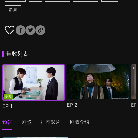
影集
集数列表
免费
EP
2
E
EP
1
预告
剧照
推荐影片
剧情介绍