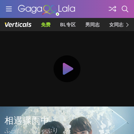
免费
BL专区
男同志
女同志
相遇骤雨中
ふったらどしゃぶり