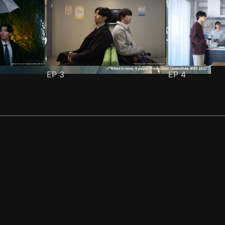
EP
3
EP
4