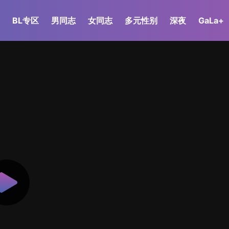
BL专区
男同志
女同志
多元性别
深夜
GaLa+