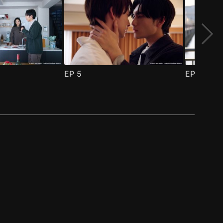
EP
5
EP
6