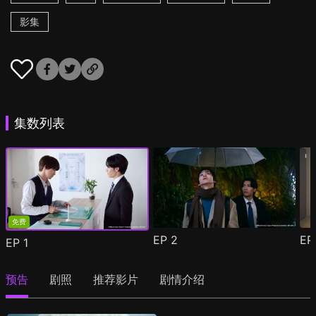
影集
集数列表
免费
EP
2
E
EP
1
预告
剧照
推荐影片
剧情介绍