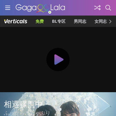
免费
BL专区
男同志
女同志
相遇骤雨中
ふったらどしゃぶり