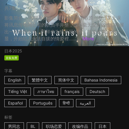
共7集
影集简介： 与同居女友过着无性生活的萩原一显，某天误
将讯息传给同公司的职员半井整，原本毫无交集的他们拓展
出一段奇妙关係。同样也为情所困的整，与未被满足的一
显，开始陷入无法自拔的情爱裡…… ...
More
日本
2025
首集免费
字幕
English
繁體中文
简体中文
Bahasa Indonesia
Tiếng Việt
ภาษาไทย
français
Deutsch
Español
Português
हिन्दी
العربية
标签
男同志
BL
职场恋爱
改编作品
日本