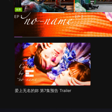
免费
EP
1
EP
2
预告
剧照
推荐影片
剧情介绍
爱上无名的妳 第7集预告 Trailer