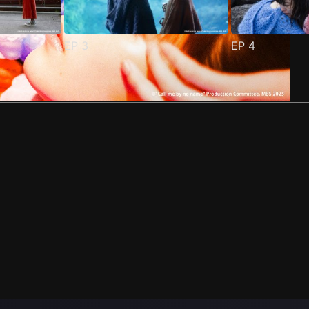
EP
3
EP
4