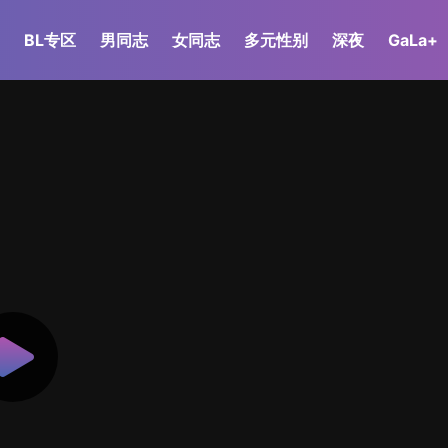
BL专区
男同志
女同志
多元性别
深夜
GaLa+