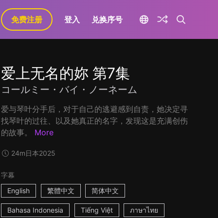
免费注册
登入
兑换序号
爱上无名的妳 第7集
コールミー・バイ・ノーネーム
爱与琴叶分手后，对于自己的逃避感到自责，她决定寻
找琴叶的过往、以及她真正的名字，发现这是充满创伤
的故事。
More
24m
日本
2025
字幕
English
繁體中文
简体中文
Bahasa Indonesia
Tiếng Việt
ภาษาไทย