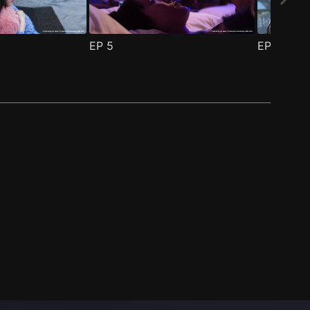
EP
5
EP
6