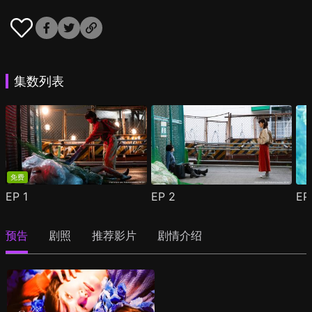
集数列表
免费
EP
1
EP
2
E
预告
剧照
推荐影片
剧情介绍