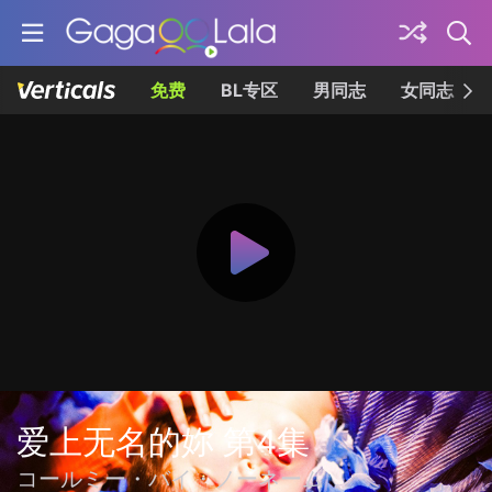
免费
BL专区
男同志
女同志
爱上无名的妳 第4集
コールミー・バイ・ノーネーム