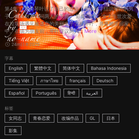
第4集： 爱向琴叶说了自己的过往；爱找到了结识琴叶的男
子，并向对方询问两人的关係。 影集简介： 女大生世次爱
在垃圾场遇见被遗弃的美丽女子古桥琴叶，并将她带回家
中。在成为朋友前，琴叶提议两人...
More
24m
日本
2025
字幕
English
繁體中文
简体中文
Bahasa Indonesia
Tiếng Việt
ภาษาไทย
français
Deutsch
Español
Português
हिन्दी
العربية
标签
女同志
青春恋爱
改编作品
GL
日本
影集