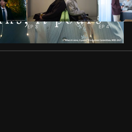
EP
3
EP
4