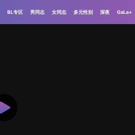
BL专区
男同志
女同志
多元性别
深夜
GaLa+