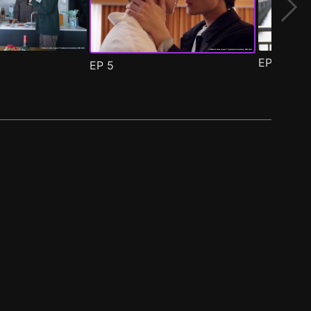
EP
6
EP
5