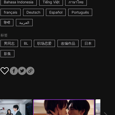
Bahasa Indonesia
Tiếng Việt
ภาษาไทย
français
Deutsch
Español
Português
हिन्दी
العربية
标签
男同志
BL
职场恋爱
改编作品
日本
影集