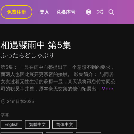
免费注册
登入
兑换序号
相遇骤雨中 第5集
ふったらどしゃぶり
第5集： 一显在雨中向整提出了一个意想不到的要求，
而两人也因此展开更亲密的接触。 影集简介： 与同居
女友过着无性生活的萩原一显，某天误将讯息传给同公
司的职员半井整，原本毫无交集的他们拓展出...
More
24m
日本
2025
字幕
English
繁體中文
简体中文