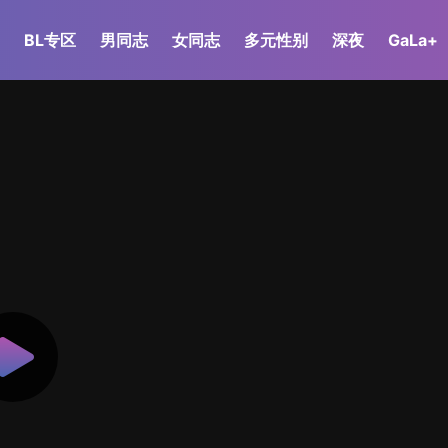
BL专区
男同志
女同志
多元性别
深夜
GaLa+