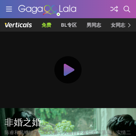
免费
BL专区
男同志
女同志
非婚之婚
陈睿和凤鸣结为一对夫妻，大喜日子看似欢天喜地，实情二