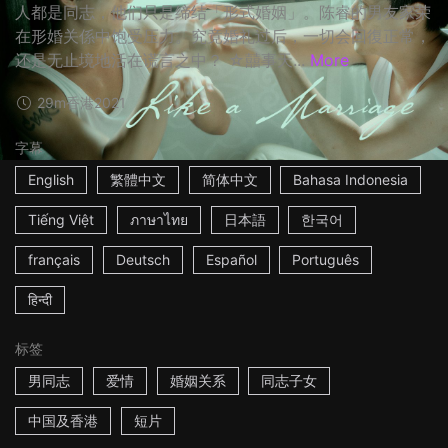
人都是同志，他们只是缔结「形式婚姻」。陈睿的男友家荣
在形婚关係中饱受压力。究竟婚礼过后，一切会回復正常，
还是无止境地活在谎言之中？ ☆囍事天...
More
29m
香港
2021
字幕
English
繁體中文
简体中文
Bahasa Indonesia
Tiếng Việt
ภาษาไทย
日本語
한국어
français
Deutsch
Español
Português
हिन्दी
标签
男同志
爱情
婚姻关系
同志子女
中国及香港
短片