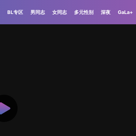
BL专区
男同志
女同志
多元性别
深夜
GaLa+