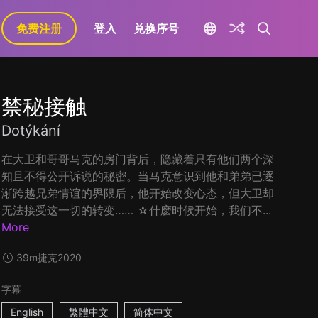
免费注册
登入
兑换序号
禁秘接触
Dotýkání
在大卫和哥哥马克的房门背后，隐藏着只有他们两个深
知且不得公开诉说的秘密。当马克意识到他和弟弟已逐
渐跨越兄弟情谊的界限后，他开始改变心态，但大卫却
无法接受这一切的转变…… ☆什麽时候开始，我们不...
More
39m
捷克
2020
字幕
English
繁體中文
简体中文