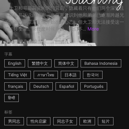
在大卫和哥哥马克的房门背后，隐藏着只有他们两个深知且
不得公开诉说的秘密。当马克意识到他和弟弟已逐渐跨越兄
弟情谊的界限后，他开始改变心态，但大卫却无法接受这一
切的转变…… ☆什麽时候开始，我们不...
More
39m
捷克
2020
字幕
English
繁體中文
简体中文
Bahasa Indonesia
Tiếng Việt
ภาษาไทย
日本語
한국어
français
Deutsch
Español
Português
हिन्दी
标签
男同志
性向启蒙
同志子女
欧洲
短片