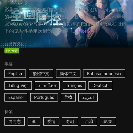
影集简介： 恆极智能自从恆人系列9号叛逃后，身为领导者
的4号也因为抗议机器人的权益而被下放。面对表面不羁却
寂寞缺爱的少爷罗布仕，逐渐失控的接触让恆4隐藏在眼镜
下的鬼畜性格屡次启动。 ☆继《...
More
台湾
2024
部分免费
字幕
English
繁體中文
简体中文
Bahasa Indonesia
Tiếng Việt
ภาษาไทย
français
Deutsch
Español
Português
हिन्दी
العربية
标签
男同志
BL
爱情
奇幻
台湾
影集