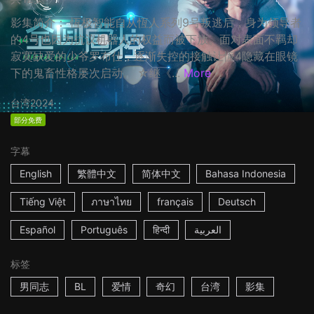
影集简介： 恆极智能自从恆人系列9号叛逃后，身为领导者
的4号也因为抗议机器人的权益而被下放。面对表面不羁却
寂寞缺爱的少爷罗布仕，逐渐失控的接触让恆4隐藏在眼镜
下的鬼畜性格屡次启动。 ☆继《...
More
台湾
2024
部分免费
字幕
English
繁體中文
简体中文
Bahasa Indonesia
Tiếng Việt
ภาษาไทย
français
Deutsch
Español
Português
हिन्दी
العربية
标签
男同志
BL
爱情
奇幻
台湾
影集