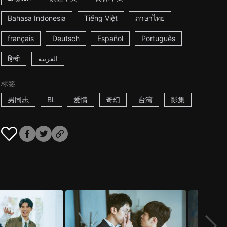
Bahasa Indonesia
Tiếng Việt
ภาษาไทย
français
Deutsch
Español
Português
हिन्दी
العربية
标签
男同志
BL
爱情
奇幻
台湾
影集