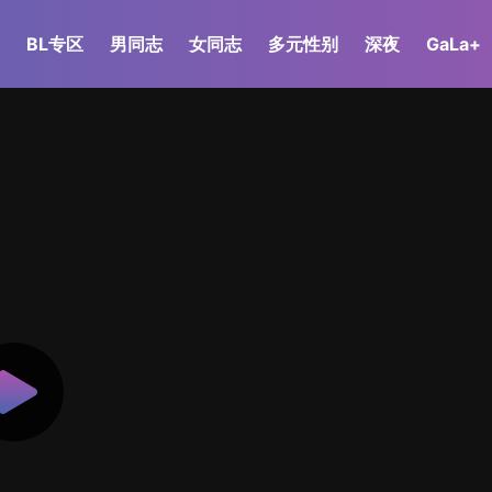
BL专区
男同志
女同志
多元性别
深夜
GaLa+