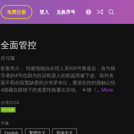
免费注册
登入
兑换序号
全面管控
共12集
影集简介： 恆极智能自从恆人系列9号叛逃后，身为领
导者的4号也因为抗议机器人的权益而被下放。面对表
面不羁却寂寞缺爱的少爷罗布仕，逐渐失控的接触让恆
4隐藏在眼镜下的鬼畜性格屡次启动。 ☆继《...
More
台湾
2024
部分免费
字幕
English
繁體中文
简体中文