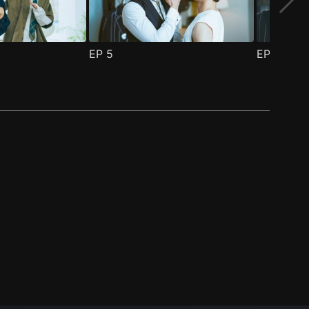
EP
5
EP
6