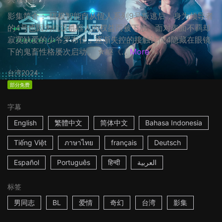
影集简介： 恆极智能自从恆人系列9号叛逃后，身为领导者
的4号也因为抗议机器人的权益而被下放。面对表面不羁却
寂寞缺爱的少爷罗布仕，逐渐失控的接触让恆4隐藏在眼镜
下的鬼畜性格屡次启动。 ☆继《...
More
台湾
2024
部分免费
字幕
English
繁體中文
简体中文
Bahasa Indonesia
Tiếng Việt
ภาษาไทย
français
Deutsch
Español
Português
हिन्दी
العربية
标签
男同志
BL
爱情
奇幻
台湾
影集