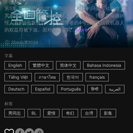
第5集： 恆4开始向恆9询问与主人相处的问题；祯群给了
罗布仕一些与恆4相处的建议。 影集简介： 恆极智能自从
恆人系列9号叛逃后，身为领导者的4号也因为抗议机器人
的权益而被下放。面对表面不羁...
More
25m
台湾
2024
字幕
English
繁體中文
简体中文
Bahasa Indonesia
Tiếng Việt
ภาษาไทย
한국어
français
Deutsch
Español
Português
हिन्दी
العربية
标签
男同志
BL
爱情
奇幻
台湾
影集