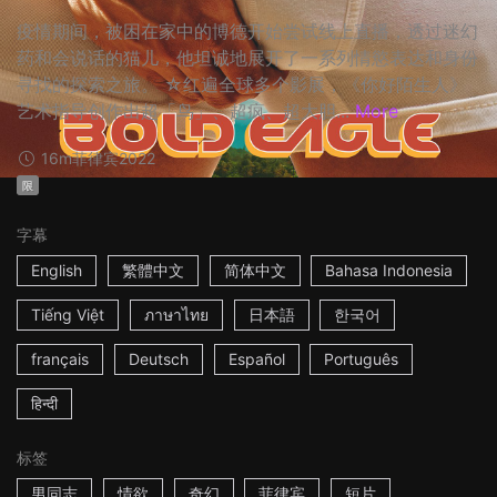
疫情期间，被困在家中的博德开始尝试线上直播，透过迷幻
药和会说话的猫儿，他坦诚地展开了一系列情慾表达和身份
寻找的探索之旅。 ☆红遍全球多个影展，《你好陌生人》
艺术指导创作出超「鸟」、超疯、超大胆...
More
16m
菲律宾
2022
限
字幕
English
繁體中文
简体中文
Bahasa Indonesia
Tiếng Việt
ภาษาไทย
日本語
한국어
français
Deutsch
Español
Português
हिन्दी
标签
男同志
情欲
奇幻
菲律宾
短片