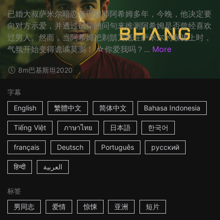
已婚大叔萨米尔暗恋着理髮师阿希姆多年，今晚，他决定要
向对方示爱，并透过试探的问句来推测阿希姆是否曾经喜欢
过男人。然而，当阿希姆把剃鬍刀抵在萨米尔的喉咙上时，
气氛开始变得诡谲莫测！ ☆你爱我吗？...
More
8m
巴基斯坦
2020
字幕
English
繁體中文
简体中文
Bahasa Indonesia
Tiếng Việt
ภาษาไทย
日本語
한국어
français
Deutsch
Português
русский
हिन्दी
العربية
标签
男同志
爱情
惊悚
亚洲
短片