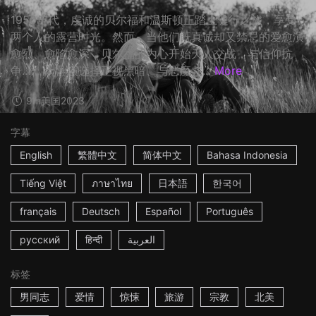
1950年代，虔诚的贝尔福和温斯顿正踏上健行之旅，享受
两个人的露营时光。然而，当他们既真诚却又禁忌的爱愈演
愈烈、愈陷愈深，贝尔福的内心开始天人交战，与信仰抗
争…… ☆导演选择正视黑暗、与恶魔共...
More
9m
美国
2023
字幕
English
繁體中文
简体中文
Bahasa Indonesia
Tiếng Việt
ภาษาไทย
日本語
한국어
français
Deutsch
Español
Português
русский
हिन्दी
العربية
标签
男同志
爱情
惊悚
旅游
宗教
北美