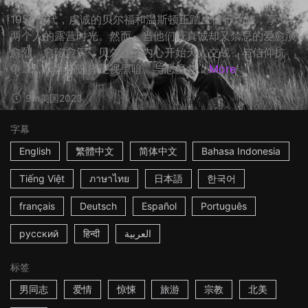
1950年代，虔诚的贝尔福和温斯顿正踏上健行之旅，享受
两个人的露营时光。然而，当他们既真诚却又禁忌的爱愈演
愈烈、愈陷愈深，贝尔福的内心开始天人交战，与信仰抗
争…… ☆导演选择正视黑暗、与恶魔共...
More
9m
美国
2023
字幕
English
繁體中文
简体中文
Bahasa Indonesia
Tiếng Việt
ภาษาไทย
日本語
한국어
français
Deutsch
Español
Português
русский
हिन्दी
العربية
标签
男同志
爱情
惊悚
旅游
宗教
北美