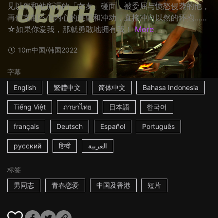
见以然和他所谓的「女友」碰面，被委屈与愤怒侵袭的他，
再也克制不住内心的慾望和冲动，直接冲向以然的怀抱……
☆如果你爱我，那就勇敢地拥有我！
More
10m
中国/韩国
2022
字幕
English
繁體中文
简体中文
Bahasa Indonesia
Tiếng Việt
ภาษาไทย
日本語
한국어
français
Deutsch
Español
Português
русский
हिन्दी
العربية
标签
男同志
青春恋爱
中国及香港
短片