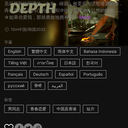
见以然和他所谓的「女友」碰面，被委屈与愤怒侵袭的他，
再也克制不住内心的慾望和冲动，直接冲向以然的怀抱……
☆如果你爱我，那就勇敢地拥有我！
More
10m
中国/韩国
2022
字幕
English
繁體中文
简体中文
Bahasa Indonesia
Tiếng Việt
ภาษาไทย
日本語
한국어
français
Deutsch
Español
Português
русский
हिन्दी
العربية
标签
男同志
青春恋爱
中国及香港
短片