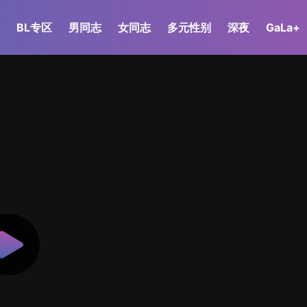
BL专区
男同志
女同志
多元性别
深夜
GaLa+