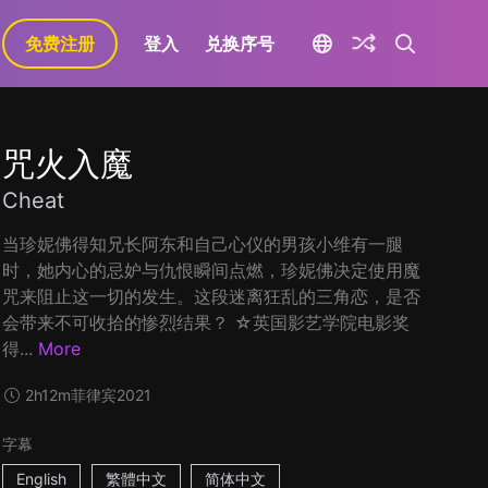
免费注册
登入
兑换序号
咒火入魔
Cheat
当珍妮佛得知兄长阿东和自己心仪的男孩小维有一腿
时，她内心的忌妒与仇恨瞬间点燃，珍妮佛决定使用魔
咒来阻止这一切的发生。这段迷离狂乱的三角恋，是否
会带来不可收拾的惨烈结果？ ☆英国影艺学院电影奖
得...
More
2h12m
菲律宾
2021
字幕
English
繁體中文
简体中文