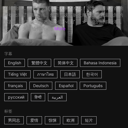
在睡觉前，克里夫选择和丈夫罗杰冷战，因为他发现罗杰的
手机出现了暧昧简讯。然而，这股妒火却不是今晚最危险的
东西……克里夫与罗杰，你们小心了！ ☆今晚的睡前故事，
让「牠」来讲给你听……
More
9m
英国
2018
字幕
English
繁體中文
简体中文
Bahasa Indonesia
Tiếng Việt
ภาษาไทย
日本語
한국어
français
Deutsch
Español
Português
русский
हिन्दी
العربية
标签
男同志
爱情
惊悚
欧洲
短片