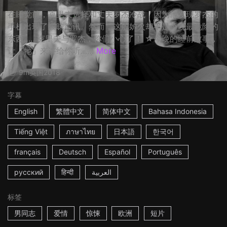
在睡觉前，克里夫选择和丈夫罗杰冷战，因为他发现罗杰的
手机出现了暧昧简讯。然而，这股妒火却不是今晚最危险的
东西……克里夫与罗杰，你们小心了！ ☆今晚的睡前故事，
让「牠」来讲给你听……
More
9m
英国
2018
字幕
English
繁體中文
简体中文
Bahasa Indonesia
Tiếng Việt
ภาษาไทย
日本語
한국어
français
Deutsch
Español
Português
русский
हिन्दी
العربية
标签
男同志
爱情
惊悚
欧洲
短片