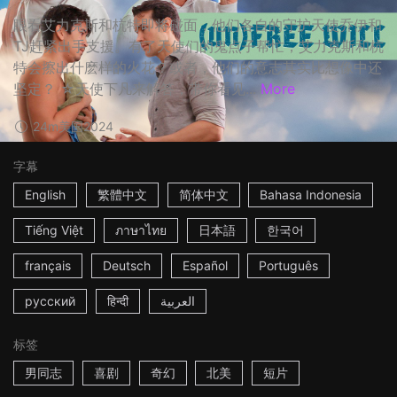
眼看艾力克斯和杭特即将碰面，他们各自的守护天使乔伊和
TJ赶紧出手支援。有了天使们的鬼点子帮忙，艾力克斯和杭
特会擦出什麽样的火花？或者，他们的意志其实比想像中还
坚定？ ☆天使下凡来解答，带你看见...
More
24m
美国
2024
字幕
English
繁體中文
简体中文
Bahasa Indonesia
Tiếng Việt
ภาษาไทย
日本語
한국어
français
Deutsch
Español
Português
русский
हिन्दी
العربية
标签
男同志
喜剧
奇幻
北美
短片