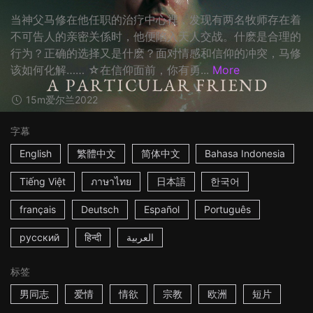
当神父马修在他任职的治疗中心裡，发现有两名牧师存在着
不可告人的亲密关係时，他便陷入天人交战。什麽是合理的
行为？正确的选择又是什麽？面对情感和信仰的冲突，马修
该如何化解…… ☆在信仰面前，你有勇...
More
15m
爱尔兰
2022
字幕
English
繁體中文
简体中文
Bahasa Indonesia
Tiếng Việt
ภาษาไทย
日本語
한국어
français
Deutsch
Español
Português
русский
हिन्दी
العربية
标签
男同志
爱情
情欲
宗教
欧洲
短片