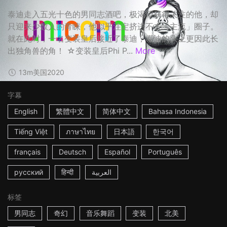
泰迪走入五光十色的男同志酒吧，极渴望获得关注的他，却
只迎来少数人的青睐，他似乎注定挤进不去「主流」圈子。
就在此时，一名变装皇后接近了泰迪，泰迪的头上更因此长
出独角兽的角！ ☆变装皇后Phi P...
More
13m
美国
2020
字幕
English
繁體中文
简体中文
Bahasa Indonesia
Tiếng Việt
ภาษาไทย
日本語
한국어
français
Deutsch
Español
Português
русский
हिन्दी
العربية
标签
男同志
奇幻
音乐舞蹈
变装
北美