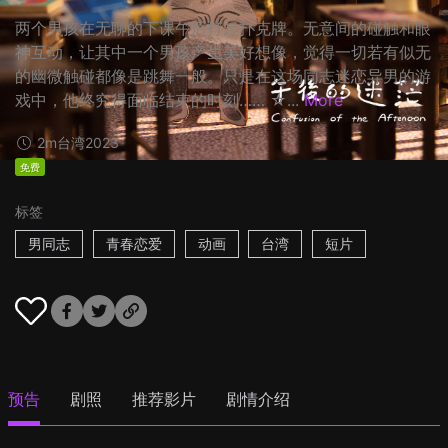
两个男孩在无聊的下课午后打起扑克牌。无意间的碰触和眼
神互动，让其中一个男孩产生美好想像，觉得一切若有似无
的幽微触碰都像是跳舞一般。只是在这场同志迷恋异男的游
戏中，他终究得面临结束的时刻…… ☆...
More
2m
台湾
2023
免费
标签
男同志
青春恋爱
动画
台湾
短片
预告
剧照
推荐影片
剧情介绍