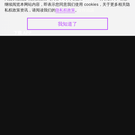
联络我们
公开征件
继续阅览本网站内容，即表示您同意我们使用 cookies，关于更多相关隐
升级VIP
合作洽談
私权政策资讯，请阅读我们的
隐私权政策
。
我知道了
下载 APP