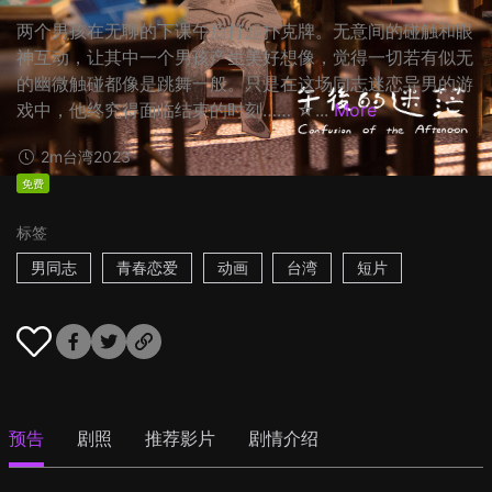
两个男孩在无聊的下课午后打起扑克牌。无意间的碰触和眼
神互动，让其中一个男孩产生美好想像，觉得一切若有似无
的幽微触碰都像是跳舞一般。只是在这场同志迷恋异男的游
戏中，他终究得面临结束的时刻…… ☆...
More
2m
台湾
2023
免费
标签
男同志
青春恋爱
动画
台湾
短片
预告
剧照
推荐影片
剧情介绍