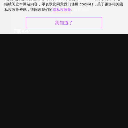
联络我们
公开征件
继续阅览本网站内容，即表示您同意我们使用 cookies，关于更多相关隐
升级VIP
合作洽談
私权政策资讯，请阅读我们的
隐私权政策
。
我知道了
下载 APP