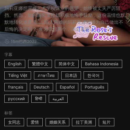
玛莉亚娜想完成艺术学校课业的愿望，始终被丈夫严厉阻
挡。然而，她的闺密宝拉却积极地给予鼓励，这份温情也默
默地转化成爱情……陷入两难的玛莉亚娜能够为自己做出不
后悔的决定吗？ ☆为我们两个，画出最甜...
More
15m
巴西
2022
字幕
English
繁體中文
简体中文
Bahasa Indonesia
Tiếng Việt
ภาษาไทย
日本語
한국어
français
Deutsch
Español
Português
русский
हिन्दी
العربية
标签
女同志
爱情
婚姻关系
拉丁美洲
短片