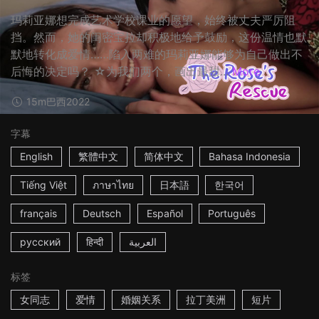
玛莉亚娜想完成艺术学校课业的愿望，始终被丈夫严厉阻
挡。然而，她的闺密宝拉却积极地给予鼓励，这份温情也默
默地转化成爱情……陷入两难的玛莉亚娜能够为自己做出不
后悔的决定吗？ ☆为我们两个，画出最甜...
More
15m
巴西
2022
字幕
English
繁體中文
简体中文
Bahasa Indonesia
Tiếng Việt
ภาษาไทย
日本語
한국어
français
Deutsch
Español
Português
русский
हिन्दी
العربية
标签
女同志
爱情
婚姻关系
拉丁美洲
短片