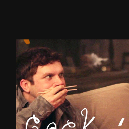
预告
剧照
推荐影片
剧情介绍