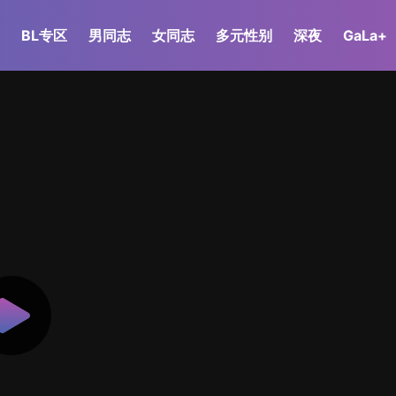
BL专区
男同志
女同志
多元性别
深夜
GaLa+