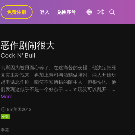
免费注册
登入
兑换序号
恶作剧闹很大
Cock N' Bull
韦斯因为被甩而心碎了。在这痛苦的夜裡，他决定把死
党克里斯找来，再加上寿司与酒精做陪衬。两人开始玩
起电话恶作剧，嘲笑不知所措的陌生人，但很快地，他
们发现这似乎不是一个好点子…… ☆玩笑可以乱开，...
More
8m
美国
2012
免费
字幕