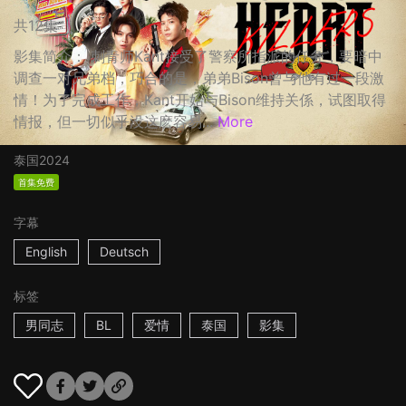
共12集
影集简介： 刺青师Kant接受了警察所指派的任务，要暗中
调查一对兄弟档，巧合的是，弟弟Bison曾与他有过一段激
情！为了完成工作，Kant开始与Bison维持关係，试图取得
情报，但一切似乎没这麽容易...
More
泰国
2024
首集免费
字幕
English
Deutsch
标签
男同志
BL
爱情
泰国
影集