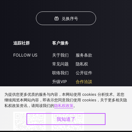
兑换序号
追踪社群
客户服务
FOLLOW US
关于我们
服务条款
常见问题
隐私权
联络我们
公开征件
升级VIP
合作洽談
为提供您更多优质的服务与内容，本网站使用 cookies 分析技术。若您
继续阅览本网站内容，即表示您同意我们使用 cookies，关于更多相关隐
下载 APP
私权政策资讯，请阅读我们的
隐私权政策
。
我知道了