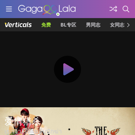
免费
BL专区
男同志
女同志
爱情猎杀
เขาจ้างให้ผมจีบนักฆ่า