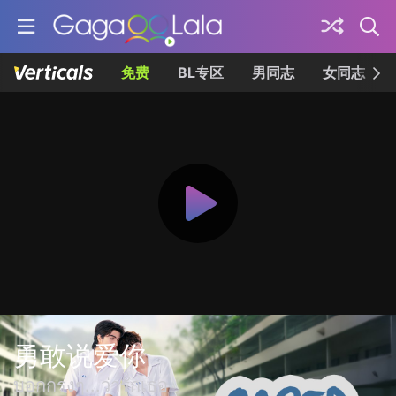
免费
BL专区
男同志
女同志
勇敢说爱你
บอกกรงๆ...ว่ารักเธอ