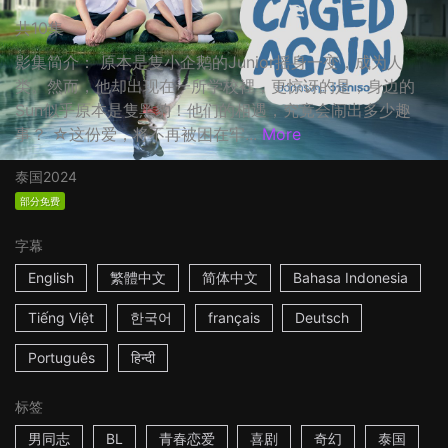
共10集
影集简介： 原本是隻小企鹅的Junior摇身一变，成为人
类。然而，他却出现在一所学校裡，更惊讶的是，身边的
Sun似乎原本是隻黑豹！他们的相遇，究竟会闹出多少趣
事？ ☆这份爱，将不再被困在牢...
More
泰国
2024
部分免费
字幕
English
繁體中文
简体中文
Bahasa Indonesia
Tiếng Việt
한국어
français
Deutsch
Português
हिन्दी
标签
男同志
BL
青春恋爱
喜剧
奇幻
泰国