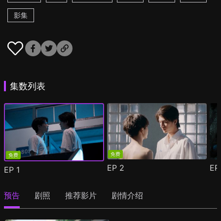
影集
集数列表
免费
免费
EP
2
E
EP
1
预告
剧照
推荐影片
剧情介绍