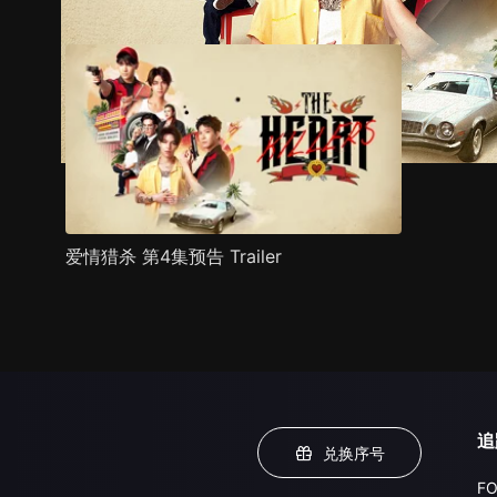
爱情猎杀 第4集预告 Trailer
追
兑换序号
FO