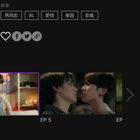
标签
男同志
BL
爱情
泰国
影集
EP
5
EP
6