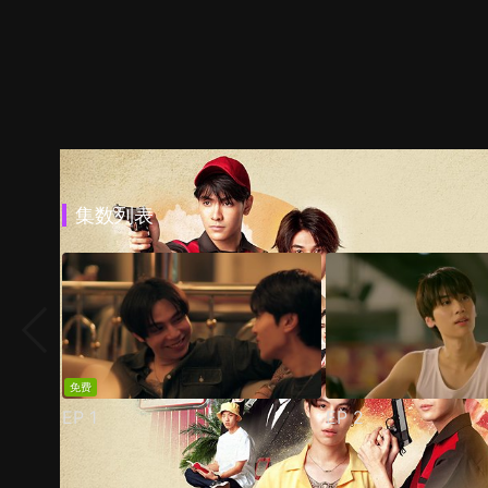
集数列表
免费
EP
1
EP
2
预告
剧照
推荐影片
剧情介绍