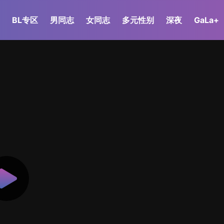
BL专区
男同志
女同志
多元性别
深夜
GaLa+