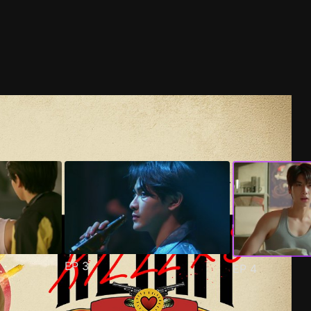
EP
3
EP
4