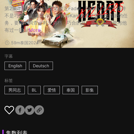
第2集： Style开始频繁地接近Fadel，Fadel认为这一切并
不是巧合。 影集简介： 刺青师Kant接受了警察所指派的任
务，要暗中调查一对兄弟档，巧合的是，弟弟Bison曾与他
有过一段...
More
59m
泰国
2024
字幕
English
Deutsch
标签
男同志
BL
爱情
泰国
影集
集数列表