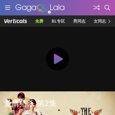
免费
BL专区
男同志
女同志
爱情猎杀 第2集
เขาจ้างให้ผมจีบนักฆ่า