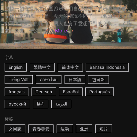
法拉一如往常地在公园跑步，用自己最熟悉的步调与呼吸，
完成日常训练。只是，今天的情况不同了！一名陌生女子擅
自闯入了法拉的跑道，两人也有了意想不到的交集…… ☆跑
友、女友，一次拥有！
More
5m
巴基斯坦
2020
字幕
English
繁體中文
简体中文
Bahasa Indonesia
Tiếng Việt
ภาษาไทย
日本語
한국어
français
Deutsch
Español
Português
русский
हिन्दी
العربية
标签
女同志
青春恋爱
运动
亚洲
短片