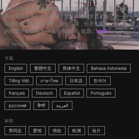
里欧对电视上的气象预报员有着着魔般的热爱，而这股幻想
在他遇见路卡后，似乎有了缓解。他们度过了难忘的一夜，
就像恋人一样，很亲密、也会斗嘴，但在天亮后，彼此之间
的情爱还会在吗？ ☆无论在深宵、或是...
More
16m
法国
2017
字幕
English
繁體中文
简体中文
Bahasa Indonesia
Tiếng Việt
ภาษาไทย
日本語
한국어
français
Deutsch
Español
Português
русский
हिन्दी
العربية
标签
男同志
爱情
情欲
欧洲
短片